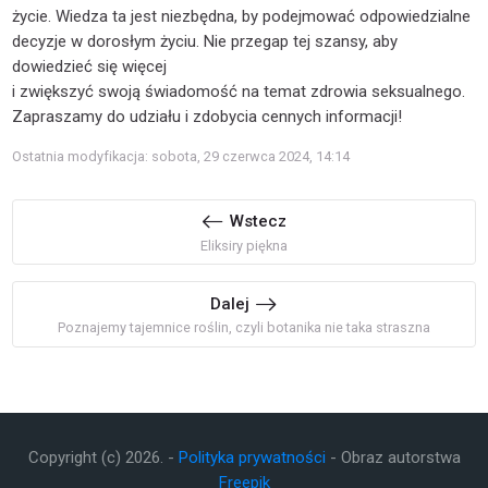
życie. Wiedza ta jest niezbędna, by podejmować odpowiedzialne
decyzje w dorosłym życiu. Nie przegap tej szansy, aby
dowiedzieć się więcej
i zwiększyć swoją świadomość na temat zdrowia seksualnego.
Zapraszamy do udziału i zdobycia cennych informacji!
Ostatnia modyfikacja: sobota, 29 czerwca 2024, 14:14
Wstecz
Eliksiry piękna
Dalej
Poznajemy tajemnice roślin, czyli botanika nie taka straszna
Copyright (c)
2026
. -
Polityka prywatności
- Obraz autorstwa
Freepik