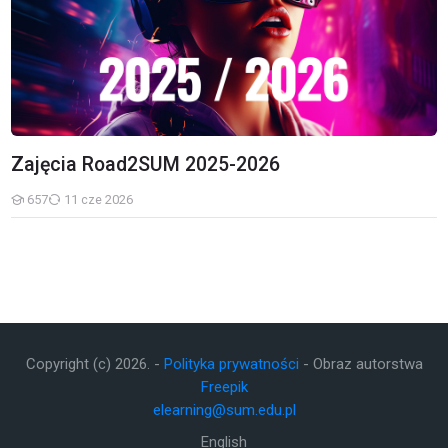
Zajęcia Road2SUM 2025-2026
657
11 cze 2026
Studenci
Copyright (c)
2026
. -
Polityka prywatności
- Obraz autorstwa
Freepik
elearning@sum.edu.pl
English